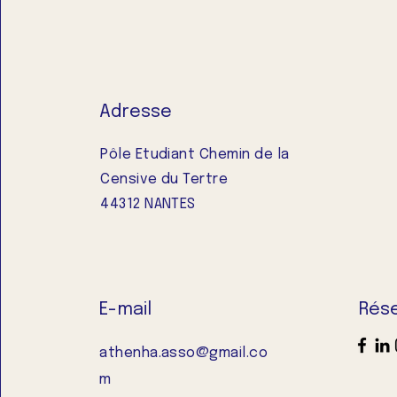
Adresse
Pôle Etudiant Chemin de la
Censive du Tertre
44312 NANTES
E-mail
Rés
athenha.asso@gmail.co
m