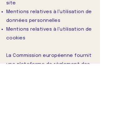
site
Mentions relatives à l'utilisation de
données personnelles
Mentions relatives à l'utilisation de
cookies
La Commission européenne fournit
une plateforme de règlement des
litiges en ligne (OS). Cette
plateforme est disponible à
l'adresse
http://ec.europa.eu/consumers/od
r/.
En tant que client, vous avez
toujours la possibilité de
contacter le conseil d'arbitrage de
la Commission européenne. Nous