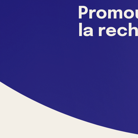
Promou
la rec