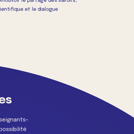
omouvoir le partage des savoirs,
cientifique et le dialogue
es
seignants-
ossibilité