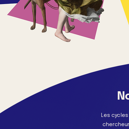
N
Les cycles
chercheur