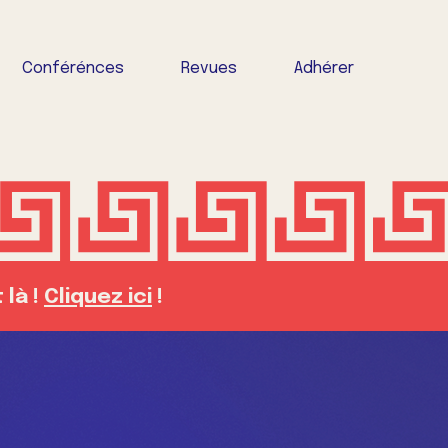
Conférénces
Revues
Adhérer
 là !
Cliquez ici
!